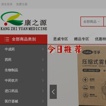
请先登录
免费注册
全部商品

恩威专区
赠品专区
优惠
全部商品类别
中成药

西药

生物制品

中药饮片

进口药品

医疗器械
